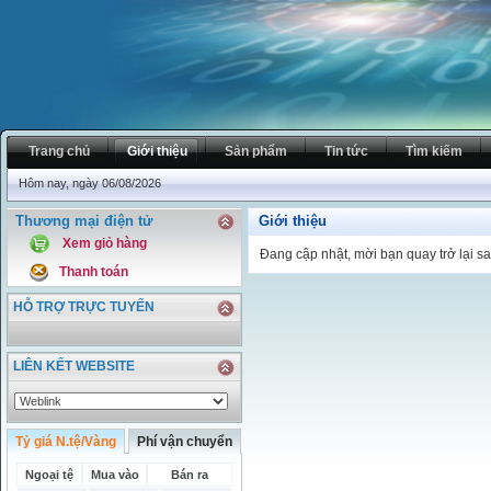
Trang chủ
Giới thiệu
Sản phẩm
Tin tức
Tìm kiếm
Hôm nay, ngày 06/08/2026
Thương mại điện tử
Giới thiệu
Xem giỏ hàng
Đang cập nhật, mời bạn quay trở lại sa
Thanh toán
HỖ TRỢ TRỰC TUYẾN
LIÊN KẾT WEBSITE
Tỷ giá N.tệ/Vàng
Phí vận chuyển
Ngoại tệ
Mua vào
Bán ra